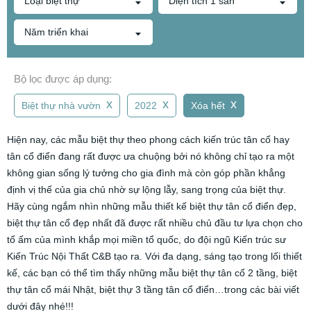
Loại biệt thự
Diện tích 1 sàn
Năm triển khai
Bộ lọc được áp dụng:
x
x
x
Biệt thự nhà vườn
2022
Xóa hết
Hiện nay, các mẫu biệt thự theo phong cách kiến trúc tân cổ hay
tân cổ điển đang rất được ưa chuộng bởi nó không chỉ tạo ra một
không gian sống lý tưởng cho gia đình mà còn góp phần khẳng
định vị thế của gia chủ nhờ sự lộng lẫy, sang trọng của biệt thự.
Hãy cùng ngắm nhìn những mẫu thiết kế biệt thự tân cổ điển đẹp,
biệt thự tân cổ đẹp nhất đã được rất nhiều chủ đầu tư lựa chọn cho
tổ ấm của mình khắp mọi miền tổ quốc, do đội ngũ Kiến trúc sư
Kiến Trúc Nội Thất C&B tạo ra. Với đa dạng, sáng tạo trong lối thiết
kế, các bạn có thể tìm thấy những mẫu biệt thự tân cổ 2 tầng, biệt
thự tân cổ mái Nhật, biệt thự 3 tầng tân cổ điển…trong các bài viết
dưới đây nhé!!!