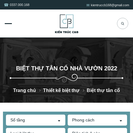
0337.000.168
kientruccb168@gmail.com
BIỆT THỰ TÂN CỔ NHÀ VƯỜN 2022
Trang chủ
Thiết kế biệt thự
Biệt thự tân cổ
Số tầng
Phong cách