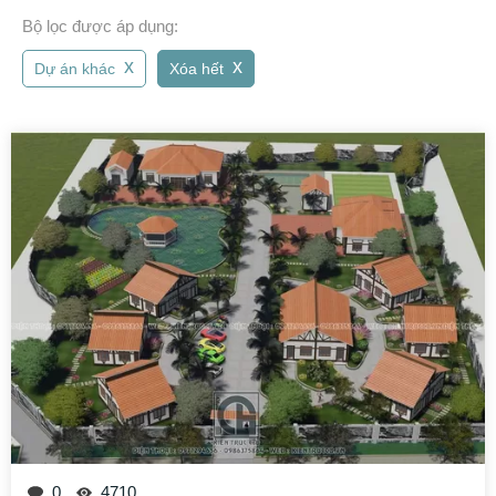
Bộ lọc được áp dụng:
x
x
Dự án khác
Xóa hết
0
4710