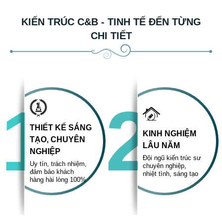
KIẾN TRÚC C&B - TINH TẾ ĐẾN TỪNG
CHI TIẾT
1
2
THIẾT KẾ SÁNG
KINH NGHIỆM
TẠO, CHUYÊN
LÂU NĂM
NGHIỆP
Đội ngũ kiến trúc sư
Uy tín, trách nhiệm,
chuyên nghiệp,
đảm bảo khách
nhiệt tình, sáng tạo
hàng hài lòng 100%