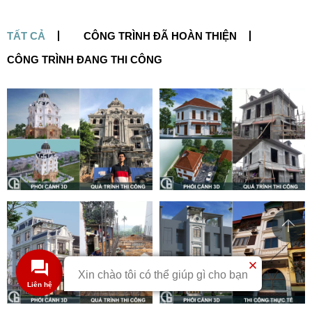
TẤT CẢ
CÔNG TRÌNH ĐÃ HOÀN THIỆN
CÔNG TRÌNH ĐANG THI CÔNG
Xin chào tôi có thể giúp gì cho bạn