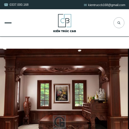
0337.000.168
kientruccb168@gmail.com