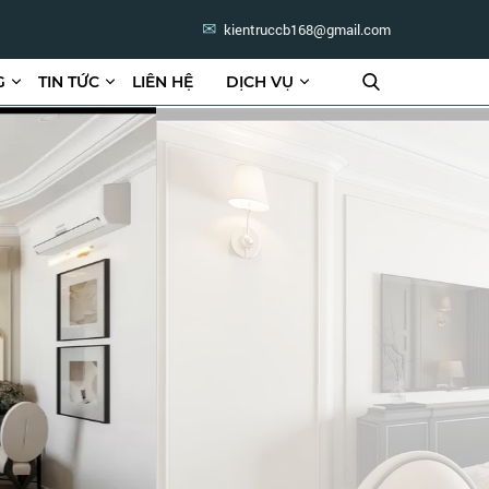
kientruccb168@gmail.com
G
TIN TỨC
LIÊN HỆ
DỊCH VỤ