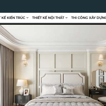
T KẾ KIẾN TRÚC
THIẾT KẾ NỘI THẤT
THI CÔNG XÂY DỰN