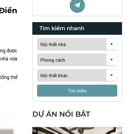
Điển
Tìm kiếm nhanh
ớng được
i nhà vừa
tổng thể
Tìm kiếm
DỰ ÁN NỔI BẬT