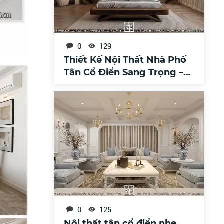
0
129
Thiết Kế Nội Thất Nhà Phố
Tân Cổ Điển Sang Trọng –
Đẳng Cấp Trong Từng
Không Gian
0
125
Nội thất tân cổ điển nhẹ