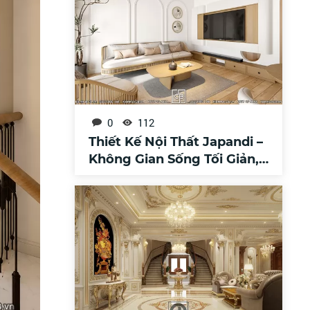
0
112
Thiết Kế Nội Thất Japandi –
Không Gian Sống Tối Giản,
Ấm Áp Và Tinh Tế