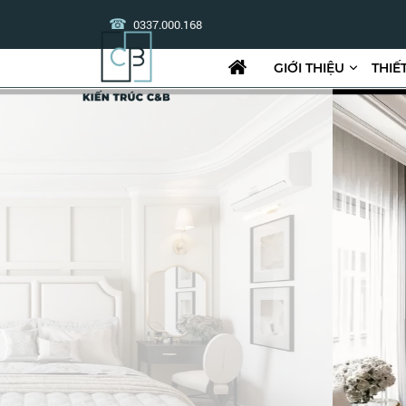
0337.000.168
GIỚI THIỆU
THIẾ