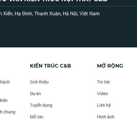
Xiển, Hạ Đình, Thanh Xuân, Hà Nội, Việt Nam
m
KIẾN TRÚC C&B
MỞ RỘNG
khách
Giới thiệu
Tin tức
Dự án
Video
kiện
Tuyển dụng
Liên hệ
nh chung
Đối tác
Hình ảnh