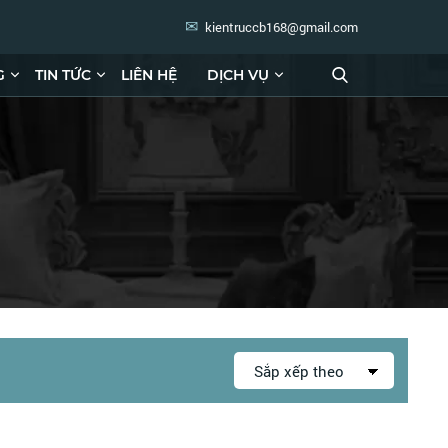
kientruccb168@gmail.com
G
TIN TỨC
LIÊN HỆ
DỊCH VỤ