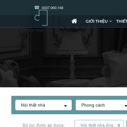
0337.000.168
GIỚI THIỆU
THIẾ
Nội thất nhà
Phong cách
x
Bộ lọc được áp dụng:
Nội thất nhà ống