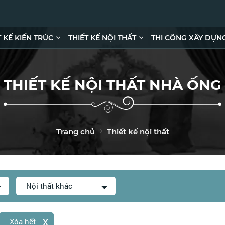
T KẾ KIẾN TRÚC
THIẾT KẾ NỘI THẤT
THI CÔNG XÂY DỰN
THIẾT KẾ NỘI THẤT NHÀ ỐNG
Trang chủ
Thiết kế nội thất
Nội thất khác
x
Xóa hết