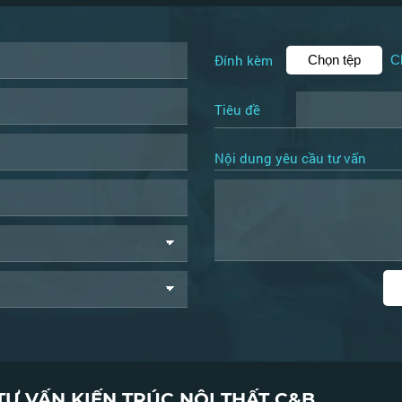
Đính kèm
Chọn tệp
C
Tiêu đề
Nội dung yêu cầu tư vấn
TƯ VẤN KIẾN TRÚC NỘI THẤT C&B