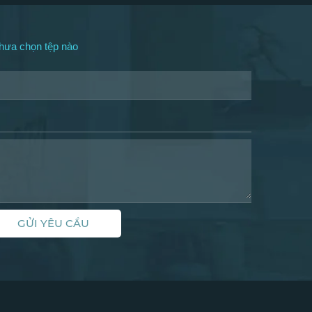
hưa chọn tệp nào
GỬI YÊU CẦU