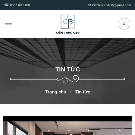
0337.000.168
kientruccb168@gmail.com
TIN TỨC
Trang chủ
Tin tức