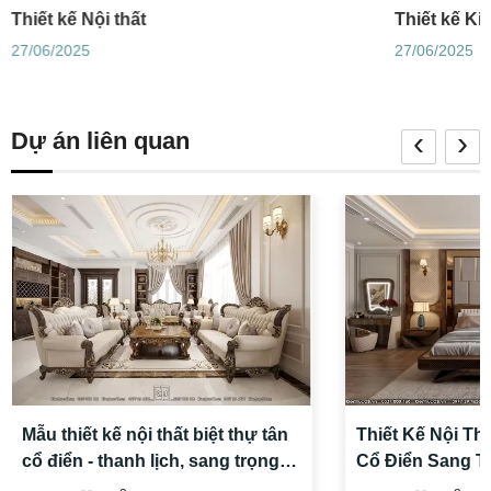
Thiết kế Nội thất
Thiết kế Ki
27/06/2025
27/06/2025
‹
›
Dự án liên quan
Mẫu thiết kế nội thất biệt thự tân
Thiết Kế Nội Th
cổ điển - thanh lịch, sang trọng
Cổ Điển Sang T
và tinh tế
Trong Từng Kh