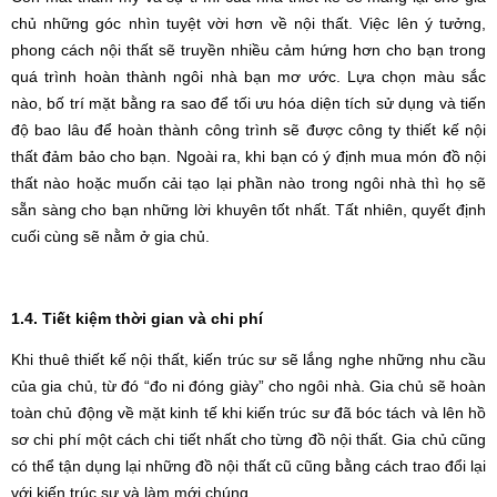
chủ những góc nhìn tuyệt vời hơn về nội thất. Việc lên ý tưởng,
phong cách nội thất sẽ truyền nhiều cảm hứng hơn cho bạn trong
quá trình hoàn thành ngôi nhà bạn mơ ước. Lựa chọn màu sắc
nào, bố trí mặt bằng ra sao để tối ưu hóa diện tích sử dụng và tiến
độ bao lâu để hoàn thành công trình sẽ được công ty thiết kế nội
thất đảm bảo cho bạn. Ngoài ra, khi bạn có ý định mua món đồ nội
thất nào hoặc muốn cải tạo lại phần nào trong ngôi nhà thì họ sẽ
sẵn sàng cho bạn những lời khuyên tốt nhất. Tất nhiên, quyết định
cuối cùng sẽ nằm ở gia chủ.
1.4. Tiết kiệm thời gian và chi phí
Khi thuê thiết kế nội thất, kiến trúc sư sẽ lắng nghe những nhu cầu
của gia chủ, từ đó “đo ni đóng giày” cho ngôi nhà. Gia chủ sẽ hoàn
toàn chủ động về mặt kinh tế khi kiến trúc sư đã bóc tách và lên hồ
sơ chi phí một cách chi tiết nhất cho từng đồ nội thất. Gia chủ cũng
có thể tận dụng lại những đồ nội thất cũ cũng bằng cách trao đổi lại
với kiến trúc sư và làm mới chúng.