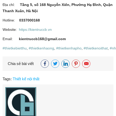
Địa chỉ:
Tầng 5, số 168 Nguyễn Xiển, Phường Hạ Đình, Quận
Thanh Xuân, Hà Nội
Hotline:
0337000168
Website:
https://kientruccb.vn
Email:
kientruccb168@gmail.com
#thietkebietthu
,
#thietkenhaong
,
#thietkenhapho
,
#thietkenoithat
,
#nh
Chia sẻ bài viết
Tags:
Thiết kế nội thất