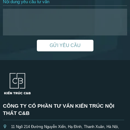
Nội dung yêu cầu tư vấn
GỬI YÊU CẦU
CÔNG TY CỔ PHẦN TƯ VẤN KIẾN TRÚC NỘI
THẤT C&B
11 Ngõ 214 Đường Nguyễn Xiển, Hạ Đình, Thanh Xuân, Hà Nội,