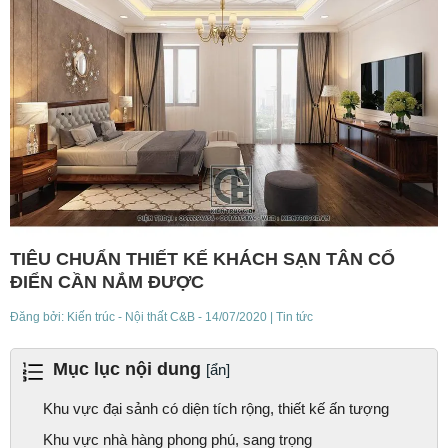
TIÊU CHUẨN THIẾT KẾ KHÁCH SẠN TÂN CỔ
ĐIỂN CẦN NẮM ĐƯỢC
Đăng bởi:
Kiến trúc - Nội thất C&B
- 14/07/2020
| Tin tức
Mục lục nội dung
[ẩn]
Khu vực đại sảnh có diện tích rộng, thiết kế ấn tượng
Khu vực nhà hàng phong phú, sang trọng