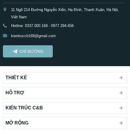
11 Ngõ 214 Đường Nguyễn Xiển, Hạ Đình, Thanh Xuân, Hà Nội,
Việt Nam
Hotline: 0337.000.168 - 0977.294.656
kientruccb168@gmail.com
CHỈ ĐƯỜNG
THIẾT KẾ
HỖ TRỢ
KIẾN TRÚC C&B
MỞ RỘNG