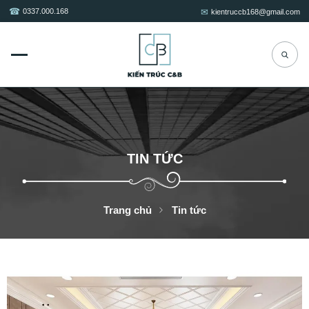
0337.000.168
kientruccb168@gmail.com
TIN TỨC
Trang chủ
Tin tức