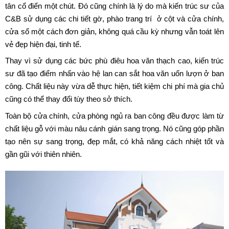
phải tham khảo cũng như phác thảo khá nhiều mẫu biệt thự khác,
đồng thời định hình phong cách như mình muốn.
Ông Sang là người khá năng động, thoải mái nên khá thích
những phong cách thiết kế biệt thự hiện đại. Nhưng để mẫu nhà
không bị lỗi thời theo thời gian ông muốn nó phải mang hơi hướng
tân cổ điển một chút. Đó cũng chính là lý do mà kiến trúc sư của
C&B sử dụng các chi tiết gờ, phào trang trí ở cột và cửa chính,
cửa sổ một cách đơn giản, không quá cầu kỳ nhưng vẫn toát lên
vẻ đẹp hiện đại, tinh tế.
Thay vì sử dụng các bức phù điêu hoa văn thạch cao, kiến trúc
sư đã tạo điểm nhấn vào hệ lan can sắt hoa văn uốn lượn ở ban
công. Chất liệu này vừa dễ thực hiện, tiết kiệm chi phí mà gia chủ
cũng có thể thay đổi tùy theo sở thích.
Toàn bộ cửa chính, cửa phòng ngủ ra ban công đều được làm từ
chất liệu gỗ với màu nâu cánh gián sang trọng. Nó cũng góp phần
tạo nên sự sang trọng, đẹp mắt, có khả năng cách nhiệt tốt và
gần gũi với thiên nhiên.