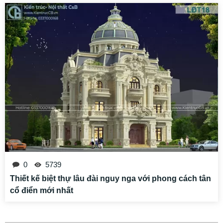
0
3303
Thiết kế lâu đài cao cấp ông Thụy tọa lạc tại cố đô
Ninh Bình