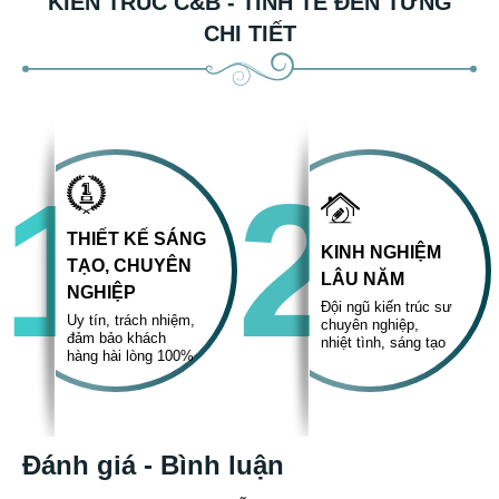
Thiết kế biệt thự đẹp
,
Thiết kế biệt thự tân cổ điển
,
Mẫu biệt thự 3 tầng
,
thiết kế biệt thự 3 tầng
KIẾN TRÚC C&B - TINH TẾ ĐẾN TỪNG
CHI TIẾT
1
2
THIẾT KẾ SÁNG
KINH NGHIỆM
TẠO, CHUYÊN
LÂU NĂM
NGHIỆP
Đội ngũ kiến trúc sư
Uy tín, trách nhiệm,
chuyên nghiệp,
đảm bảo khách
nhiệt tình, sáng tạo