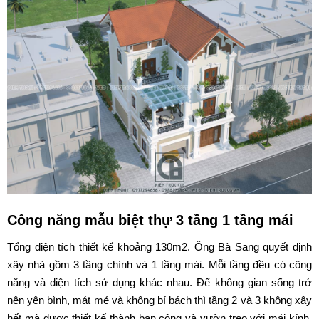
Cùng Kiến Trúc C&B tham khảo
mẫu biệt thự 3 tầng
dưới đây
của chủ đầu tư: ông Bà Sang tọa lạc tại Tp. Ninh Nình để hiểu
hơn ý đồ thiết kế cũng như công năng của mẫu biệt thự tân cổ
điển này.
Công năng mẫu biệt thự 3 tầng 1 tầng mái