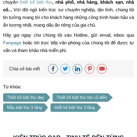
Để có một ngôi nhà đẹp bạn cần phải tìm được đơn vị thiết kế
nhà uy tín, có tâm và kinh nghiệm.
Kiến Trúc C&B
tự hào là
công ty thiết kế kiến trúc nội thất hàng đầu tại Hà Nội. Chúng tôi
chuyên
thiết kế biệt thự
, nhà phố, nhà hàng, khách sạn, nhà
cổ...
Với đội ngũ kiến trúc sư chuyên nghiệp, tận tình, chúng tôi
tin tưởng mang tới cho khách hàng những công trình hoàn hảo và
ấn tượng nhất, mang dấu ấn riêng của gia chủ.
Hãy gọi ngay cho chúng tôi vào Hotline, gửi email, inbox qua
Fanpage
hoặc tới trực tiếp văn phòng của chúng tôi để được tư
vấn và tham khảo nhà miễn phí.
Chia sẻ bài viết
Từ khóa: