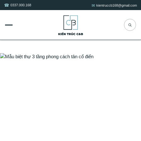
0337.000.168
kientruccb168@gmail.com