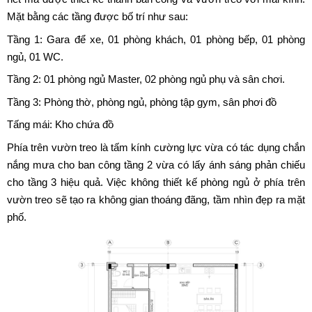
Tổng diện tích thiết kế khoảng 130m2. Ông Bà Sang quyết định
xây nhà gồm 3 tầng chính và 1 tầng mái. Mỗi tầng đều có công
năng và diện tích sử dụng khác nhau. Để không gian sống trở
nên yên bình, mát mẻ và không bí bách thì tầng 2 và 3 không xây
hết mà được thiết kế thành ban công và vườn treo với mái kính.
Mặt bằng các tầng được bố trí như sau:
Tầng 1: Gara để xe, 01 phòng khách, 01 phòng bếp, 01 phòng
ngủ, 01 WC.
Tầng 2: 01 phòng ngủ Master, 02 phòng ngủ phụ và sân chơi.
Tầng 3: Phòng thờ, phòng ngủ, phòng tập gym, sân phơi đồ
Tấng mái: Kho chứa đồ
Phía trên vườn treo là tấm kính cường lực vừa có tác dụng chắn
nắng mưa cho ban công tầng 2 vừa có lấy ánh sáng phản chiếu
cho tầng 3 hiệu quả. Việc không thiết kế phòng ngủ ở phía trên
vườn treo sẽ tạo ra không gian thoáng đãng, tầm nhìn đẹp ra mặt
phố.