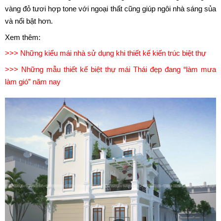
chủ đầu tư, kiểu mái này đang khá thịnh hành. Thực tế cũng cho
thấy hiệu quả mà nó mang lại cho gia chủ là khá rõ ràng.
Với mẫu biệt thự đẹp này, kiến trúc sư cũng sử dụng kiểu mái
Thái nhưng thiết kế dạng vuông góc và lờm ra bên ngoài khá
nhiều để chắn nắng và làm mát ngôi nhà. Sử dụng màu gạch
vàng đỏ tươi hợp tone với ngoại thất cũng giúp ngôi nhà sáng sủa
và nổi bật hơn.
Xem thêm:
>>> Những kiểu mái nhà sử dụng khi thiết kế kiến trúc biệt thự
>>> Những mẫu thiết kế biệt thự mái Thái đẹp đang “làm mưa
làm gió” năm nay