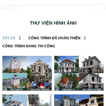
0
5739
Thiết kế biệt thự lâu đài nguy nga với phong cách tân
cổ điển mới nhất
THƯ VIỆN HÌNH ẢNH
TẤT CẢ
CÔNG TRÌNH ĐÃ HOÀN THIỆN
CÔNG TRÌNH ĐANG THI CÔNG