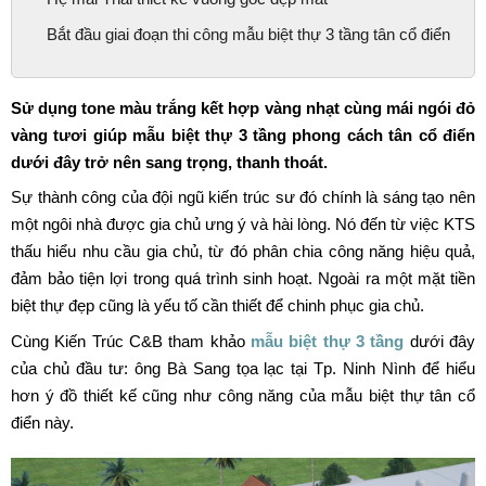
Mục lục nội dung
[ẩn]
Công năng mẫu biệt thự 3 tầng 1 tầng mái
Phong cách tân cổ điển nhẹ nhàng trong mẫu biệt thự 3
tầng
Hệ mái Thái thiết kế vuông góc đẹp mắt
Bắt đầu giai đoạn thi công mẫu biệt thự 3 tầng tân cổ điển
Sử dụng tone màu trắng kết hợp vàng nhạt cùng mái ngói đỏ
vàng tươi giúp mẫu biệt thự 3 tầng phong cách tân cổ điển
dưới đây trở nên sang trọng, thanh thoát.
Sự thành công của đội ngũ kiến trúc sư đó chính là sáng tạo nên
một ngôi nhà được gia chủ ưng ý và hài lòng. Nó đến từ việc KTS
thấu hiểu nhu cầu gia chủ, từ đó phân chia công năng hiệu quả,
đảm bảo tiện lợi trong quá trình sinh hoạt. Ngoài ra một mặt tiền
biệt thự đẹp cũng là yếu tố cần thiết để chinh phục gia chủ.