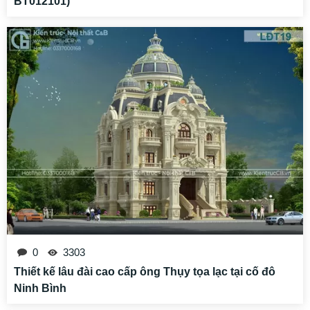
0
14156
Thiết kế biệt thự 3 tầng hiện đại chữ L (MSP:
BT012101)