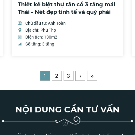
Thiết kế biệt thự tân cổ 3 tầng mái
Thái - Nét đẹp tinh tế và quý phái
Chủ đầu tư: Anh Toàn
Địa chỉ: Phú Thọ
Diện tích: 130m2
Số tầng: 3 tầng
2
3
›
››
1
NỘI DUNG CẦN TƯ VẤN