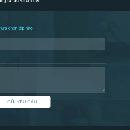
g tối ưu và chi tiết.
hưa chọn tệp nào
GỬI YÊU CẦU