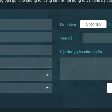
g bạn gửi cho chúng tôi càng cụ thể, nội dung tư vấn cho bạn càn
Đính kèm
Chọn tệp
C
Tiêu đề
Nội dung yêu cầu tư vấn