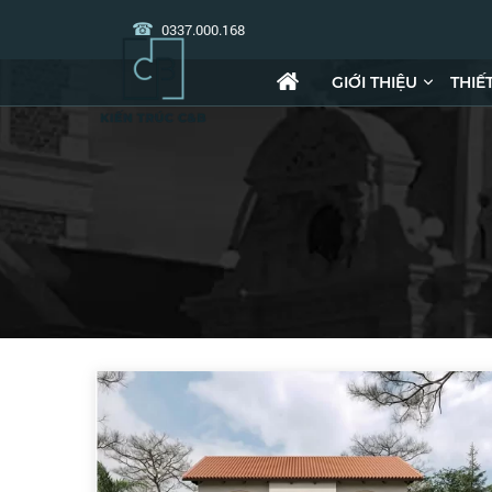
0337.000.168
GIỚI THIỆU
THIẾ