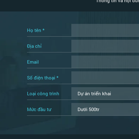
Thông tin và nội dun
Họ tên *
Địa chỉ
Email
Số điện thoại *
Loại công trình
Mức đầu tư