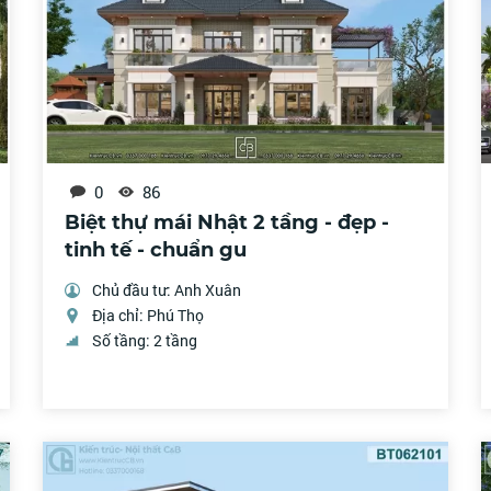
0
86
Biệt thự mái Nhật 2 tầng - đẹp -
tinh tế - chuẩn gu
Chủ đầu tư: Anh Xuân
Địa chỉ: Phú Thọ
Số tầng: 2 tầng