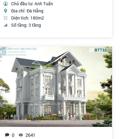
Chủ đầu tư: Anh Tuấn
Địa chỉ: Đà Nẵng
Diện tích: 180m2
Số tầng: 3 tầng
0
2641