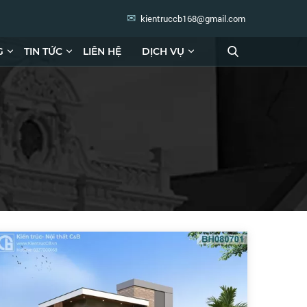
kientruccb168@gmail.com
G
TIN TỨC
LIÊN HỆ
DỊCH VỤ