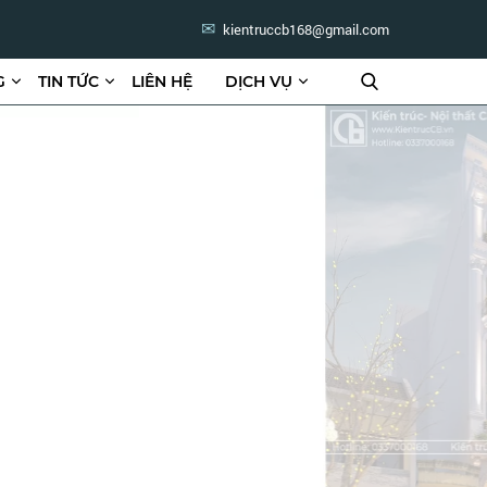
kientruccb168@gmail.com
G
TIN TỨC
LIÊN HỆ
DỊCH VỤ