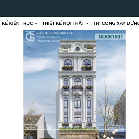
T KẾ KIẾN TRÚC
THIẾT KẾ NỘI THẤT
THI CÔNG XÂY DỰN