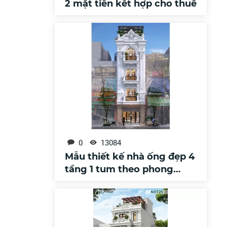
2 mặt tiền kết hợp cho thuê
0
13084
Mẫu thiết kế nhà ống đẹp 4
tầng 1 tum theo phong
cách tân cổ điển (MSP:
NT160401)