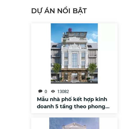
DỰ ÁN NỔI BẬT
0
13082
Mẫu nhà phố kết hợp kinh
doanh 5 tầng theo phong
cách tân cổ điển