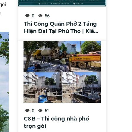
gôi
a
0
56
Thi Công Quán Phở 2 Tầng
Hiện Đại Tại Phú Thọ | Kiến
Trúc C&B
0
52
C&B – Thi công nhà phố
trọn gói