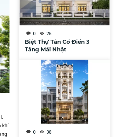
0
25
Biệt Thự Tân Cổ Điển 3
Tầng Mái Nhật
í.
 khí
0
38
càng