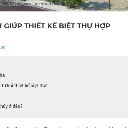
 GIÚP THIẾT KẾ BIỆT THỰ HỢP
 tức
nhà
từ khi thiết kế biệt thự
 thủy ở đâu?