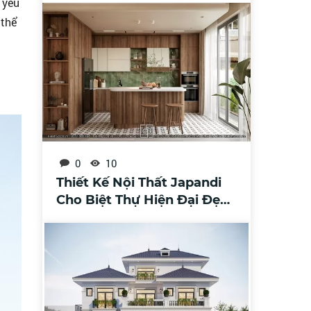
 yếu
 thể
0
10
Thiết Kế Nội Thất Japandi
Cho Biệt Thự Hiện Đại Đẹp,
Tinh Tế