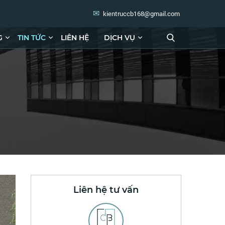
kientruccb168@gmail.com
G
TIN TỨC
LIÊN HỆ
DỊCH VỤ
Liên hệ tư vấn