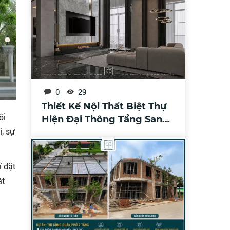
0
29
Thiết Kế Nội Thất Biệt Thự
ôi
Hiện Đại Thông Tầng Sang
, sự
Trọng
í đặt
ật