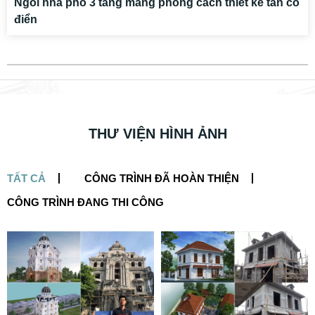
Ngôi nhà phố 3 tầng mang phong cách thiết kế tân cổ
điển
THƯ VIỆN HÌNH ẢNH
TẤT CẢ
CÔNG TRÌNH ĐÃ HOÀN THIỆN
CÔNG TRÌNH ĐANG THI CÔNG