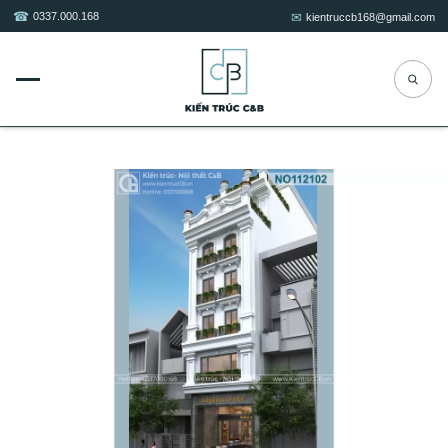
0337.000.168
kientruccb168@gmail.com