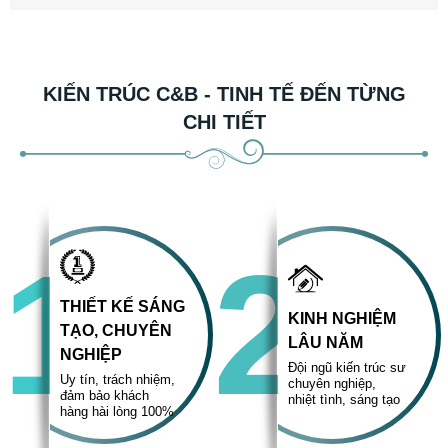
KIẾN TRÚC C&B - TINH TẾ ĐẾN TỪNG
CHI TIẾT
1
2
THIẾT KẾ SÁNG
KINH NGHIỆM
TẠO, CHUYÊN
LÂU NĂM
NGHIỆP
Đội ngũ kiến trúc sư
Uy tín, trách nhiệm,
chuyên nghiệp,
đảm bảo khách
nhiệt tình, sáng tạo
hàng hài lòng 100%