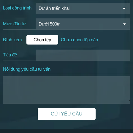
Loại công trình
Mức đầu tư
Đính kèm
Chọn tệp
Chưa chọn tệp nào
Tiêu đề
Nội dung yêu cầu tư vấn
GỬI YÊU CẦU