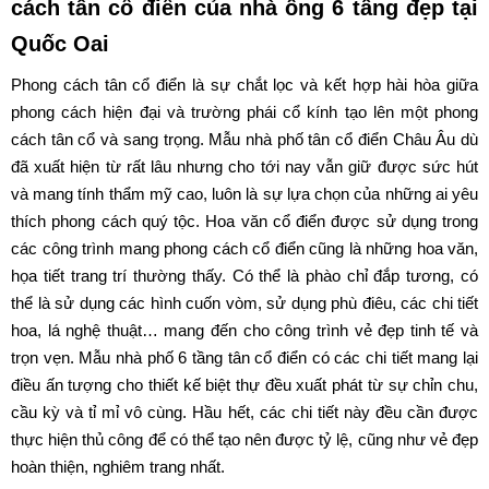
cách tân cổ điển của nhà ống 6 tầng đẹp tại
Quốc Oai
Phong cách tân cổ điển là sự chắt lọc và kết hợp hài hòa giữa
phong cách hiện đại và trường phái cổ kính tạo lên một phong
cách tân cổ và sang trọng. Mẫu nhà phố tân cổ điển Châu Âu dù
đã xuất hiện từ rất lâu nhưng cho tới nay vẫn giữ được sức hút
và mang tính thẩm mỹ cao, luôn là sự lựa chọn của những ai yêu
thích phong cách quý tộc. Hoa văn cổ điển được sử dụng trong
các công trình mang phong cách cổ điển cũng là những hoa văn,
họa tiết trang trí thường thấy. Có thể là phào chỉ đắp tương, có
thể là sử dụng các hình cuốn vòm, sử dụng phù điêu, các chi tiết
hoa, lá nghệ thuật… mang đến cho công trình vẻ đẹp tinh tế và
trọn vẹn. Mẫu nhà phố 6 tầng tân cổ điển có các chi tiết mang lại
điều ấn tượng cho thiết kế biệt thự đều xuất phát từ sự chỉn chu,
cầu kỳ và tỉ mỉ vô cùng. Hầu hết, các chi tiết này đều cần được
thực hiện thủ công để có thể tạo nên được tỷ lệ, cũng như vẻ đẹp
hoàn thiện, nghiêm trang nhất.