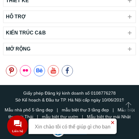
THIẾT KẾ
HỖ TRỢ
KIẾN TRÚC C&B
MỞ RỘNG
Giấy phép Đăng ký kinh doanh số 0108776278
Sở Kế hoạch & Đầu tư TP. Hà Nội cấp ngày 10/06/2019
Mẫu nhà phố 5 tầng đẹp
|
mẫu biệt thự 3 tầng đẹp
|
Mẫu biệt
thự mái Thái
|
mẫu biệt thự vườn
|
Mẫu biệt thự mái Nhật
Xin chào tôi có thể giúp gì cho bạn
Liên hệ