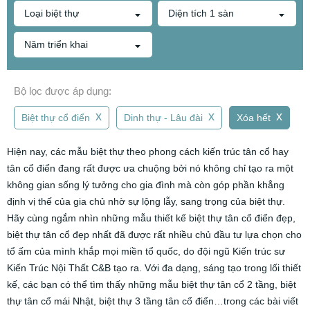
Loại biệt thự
Diện tích 1 sàn
Năm triển khai
Bộ lọc được áp dụng:
x
x
x
Biệt thự cổ điển
Dinh thự - Lâu đài
Xóa hết
Hiện nay, các mẫu biệt thự theo phong cách kiến trúc tân cổ hay
tân cổ điển đang rất được ưa chuộng bởi nó không chỉ tạo ra một
không gian sống lý tưởng cho gia đình mà còn góp phần khẳng
định vị thế của gia chủ nhờ sự lộng lẫy, sang trọng của biệt thự.
Hãy cùng ngắm nhìn những mẫu thiết kế biệt thự tân cổ điển đẹp,
biệt thự tân cổ đẹp nhất đã được rất nhiều chủ đầu tư lựa chọn cho
tổ ấm của mình khắp mọi miền tổ quốc, do đội ngũ Kiến trúc sư
Kiến Trúc Nội Thất C&B tạo ra. Với đa dạng, sáng tạo trong lối thiết
kế, các bạn có thể tìm thấy những mẫu biệt thự tân cổ 2 tầng, biệt
thự tân cổ mái Nhật, biệt thự 3 tầng tân cổ điển…trong các bài viết