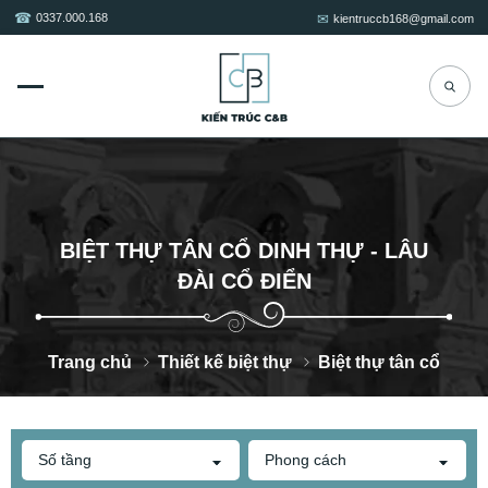
0337.000.168
kientruccb168@gmail.com
BIỆT THỰ TÂN CỔ DINH THỰ - LÂU
ĐÀI CỔ ĐIỂN
Trang chủ
Thiết kế biệt thự
Biệt thự tân cổ
Số tầng
Phong cách