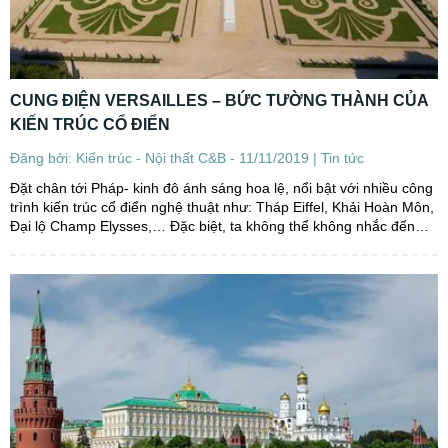
CUNG ĐIỆN VERSAILLES – BỨC TƯỜNG THÀNH CỦA
KIẾN TRÚC CỔ ĐIỂN
Đăng bởi: Kiến trúc - Nội thất C&B - 11/11/2019 |
Tin tức
Đặt chân tới Pháp- kinh đô ánh sáng hoa lệ, nổi bật với nhiều công
trình kiến trúc cổ điển nghệ thuật như: Tháp Eiffel, Khải Hoàn Môn,
Đại lộ Champ Elysses,… Đặc biệt, ta không thể không nhắc đến
cung điện Versailles, một kiệt tác kiến trúc, biểu tượng...