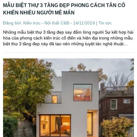
MẪU BIỆT THỰ 3 TẦNG ĐẸP PHONG CÁCH TÂN CỔ
KHIẾN NHIỀU NGƯỜI MÊ MẨN
Đăng bởi: Kiến trúc - Nội thất C&B - 14/11/2019 |
Tin tức
Những mẫu biệt thự 3 tầng đẹp say đắm lòng người Sự kết hợp hài
hòa của phong cách kiến trúc cổ điển và hiện đại trong những mẫu
biệt thự 3 tầng đẹp này đã tạo nên những tuyệt tác nghệ thuật
không thể chối từ. Cùng Kiến trúc C&B...