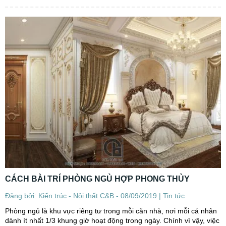
bữa cơm chung dần ít đi và nền công...
CÁCH BÀI TRÍ PHÒNG NGỦ HỢP PHONG THỦY
Đăng bởi: Kiến trúc - Nội thất C&B - 08/09/2019 |
Tin tức
Phòng ngủ là khu vực riêng tư trong mỗi căn nhà, nơi mỗi cá nhân
dành ít nhất 1/3 khung giờ hoạt động trong ngày. Chính vì vậy, việc