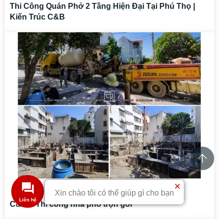
Thi Công Quán Phở 2 Tầng Hiện Đại Tại Phú Thọ |
Kiến Trúc C&B
0
53
Xin chào tôi có thể giúp gì cho bạn
C&B – Thi công nhà phố trọn gói