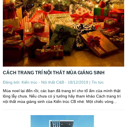
CÁCH TRANG TRÍ NỘI THẤT MÙA GIÁNG SINH
Đăng bởi: Kiến trúc - Nội thất C&B - 18/12/2019 |
Tin tức
Mùa noel lại đến rồi, các bạn đã trang trí cho tổ ấm của mình thật
lộng lẫy chưa. Nếu chưa có ý tưởng hãy tham khảo Cách trang trí
nội thất mùa giáng sinh của Kiến trúc CB nhé: Một chiếc vòng
nguyệt quế noel và vài hộp quà điểm...