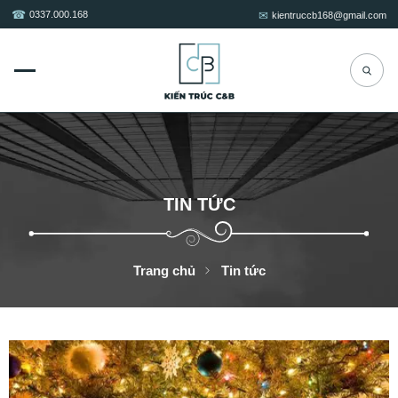
0337.000.168
kientruccb168@gmail.com
TIN TỨC
Trang chủ
Tin tức