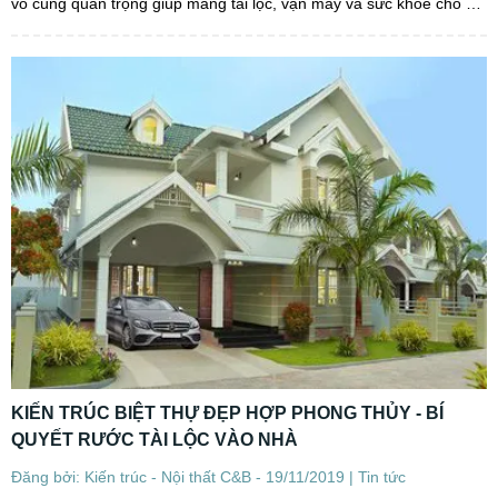
vô cùng quan trọng giúp mang tài lộc, vận may và sức khỏe cho cả
gia đình. Nhưng không phải lúc nào bạn cũng...
KIẾN TRÚC BIỆT THỰ ĐẸP HỢP PHONG THỦY - BÍ
QUYẾT RƯỚC TÀI LỘC VÀO NHÀ
Đăng bởi: Kiến trúc - Nội thất C&B - 19/11/2019 |
Tin tức