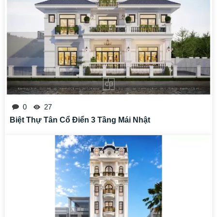
0
27
Biệt Thự Tân Cổ Điển 3 Tầng Mái Nhật