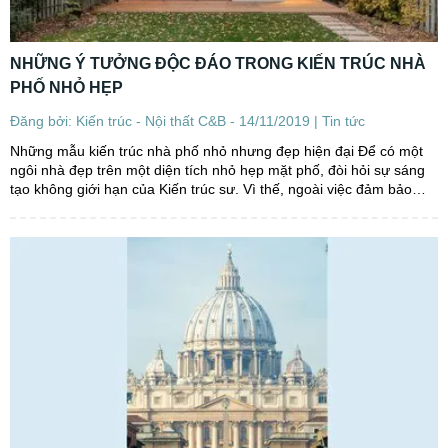
NHỮNG Ý TƯỞNG ĐỘC ĐÁO TRONG KIẾN TRÚC NHÀ
PHỐ NHỎ HẸP
Đăng bởi: Kiến trúc - Nội thất C&B - 14/11/2019 |
Tin tức
Những mẫu kiến trúc nhà phố nhỏ nhưng đẹp hiện đại Để có một
ngôi nhà đẹp trên một diện tích nhỏ hẹp mặt phố, đòi hỏi sự sáng
tạo không giới hạn của Kiến trúc sư. Vì thế, ngoài việc đảm bảo
cho kiến trúc nhà phố đẹp, hài hòa...