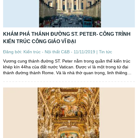
KHÁM PHÁ THÁNH ĐƯỜNG ST. PETER- CÔNG TRÌNH
KIẾN TRÚC CÔNG GIÁO VĨ ĐẠI
Đăng bởi: Kiến trúc - Nội thất C&B - 11/11/2019 |
Tin tức
Vương cung thánh đường ST. Peter nằm trong quần thể kiến trúc
khép kín 44ha của đất nước Vatican. Được ví là một trong tứ đại
thánh đường thành Rome. Và là nhà thờ quan trọng, linh thiêng
nhất bậc nhất. Đây là công trình kiến trúc thành công và...