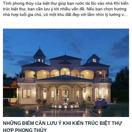
Tính phong thủy của biệt thự giúp bạn rước tài lộc vào nhà Khi kiến
trúc biệt thự, bạn cần lưu ý tới nhiều vấn đề. Nếu bạn chọn hướng
nhà hợp tuổi gia chủ, có một khu đất đẹp với tầm nhìn lý tưởng và
được thiết kế hợp phong...
NHỮNG ĐIỂM CẦN LƯU Ý KHI KIẾN TRÚC BIỆT THỰ
HỢP PHONG THỦY