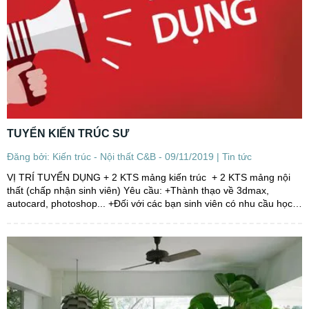
TUYỂN KIẾN TRÚC SƯ
Đăng bởi: Kiến trúc - Nội thất C&B - 09/11/2019 |
Tin tức
VỊ TRÍ TUYỂN DỤNG + 2 KTS mảng kiến trúc + 2 KTS mảng nội
thất (chấp nhận sinh viên) Yêu cầu: +Thành thạo về 3dmax,
autocard, photoshop... +Đối với các bạn sinh viên có nhu cầu học
việc, được hướng dẫn, đào tạo bài bản,....chăm chỉ, nhiệt tình, ham
học hỏi,... Mô tả công việc: - Lên...